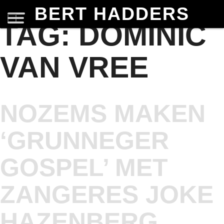
BERT HADDERS
TAG:
DOMINIC
VAN VREE
NOZEMS MAKEN
‘GRUNNEGER
GOSPEL’ MET
ZANGERES JOKE
HAZENBERG