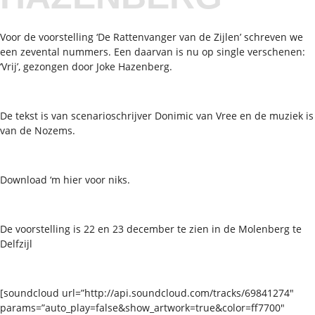
Voor de voorstelling ‘De Rattenvanger van de Zijlen’ schreven we
een zevental nummers. Een daarvan is nu op single verschenen:
‘Vrij’, gezongen door Joke Hazenberg.
De tekst is van scenarioschrijver Donimic van Vree en de muziek is
van de Nozems.
Download ‘m hier voor niks.
De voorstelling is 22 en 23 december te zien in de Molenberg te
Delfzijl
[soundcloud url=”http://api.soundcloud.com/tracks/69841274″
params=”auto_play=false&show_artwork=true&color=ff7700″