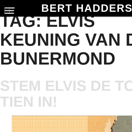
BERT HADDER
TAG:
ELVIS
KEUNING VAN 
BUNERMOND
STEM ELVIS DE T
TIEN IN!