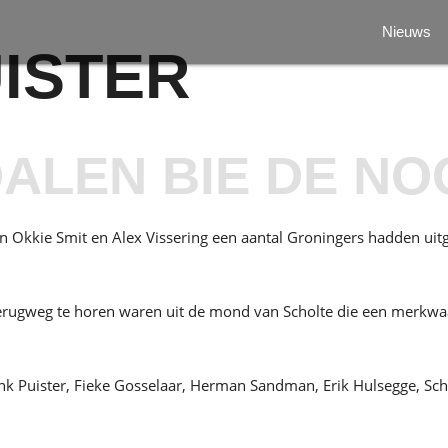
Nieuws
ISTER
ALEN BIE DE N
kie Smit en Alex Vissering een aantal Groningers hadden uitge
 terugweg te horen waren uit de mond van Scholte die een merkwa
 Henk Puister, Fieke Gosselaar, Herman Sandman, Erik Hulsegge, Sc