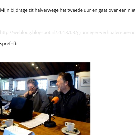
Mijn bijdrage zit halverwege het tweede uur en gaat over een nie
http://webloug.blogspot.nl/2013/03/grunneger-verhoalen-bie-
spref=fb