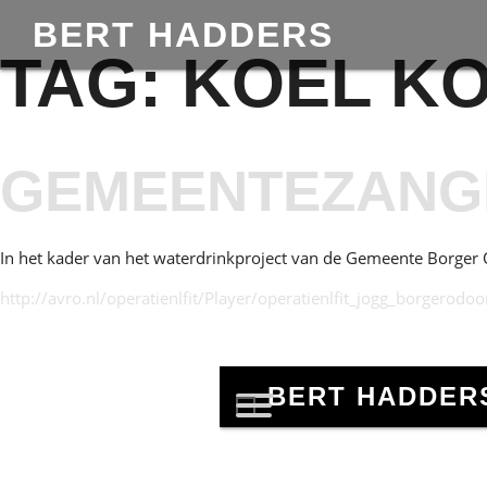
BERT HADDERS
TAG:
KOEL K
GEMEENTEZANGE
In het kader van het waterdrinkproject van de Gemeente Borge
http://avro.nl/operatienlfit/Player/operatienlfit_jogg_borgerodoo