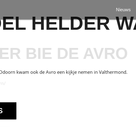
Nieuws
OEL HELDER W
R BIE DE AVRO
r Odoorn kwam ook de Avro een kijkje nemen in Valthermond.
rn/