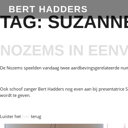
BERT HADDERS
TAG:
SUZANN
NOZEMS IN EEN
De Nozems speelden vandaag twee aardbevingsgerelateerde num
Ook schoof zanger Bert Hadders nog even aan bij presentatric
wordt te geven.
Luister het
hier
terug