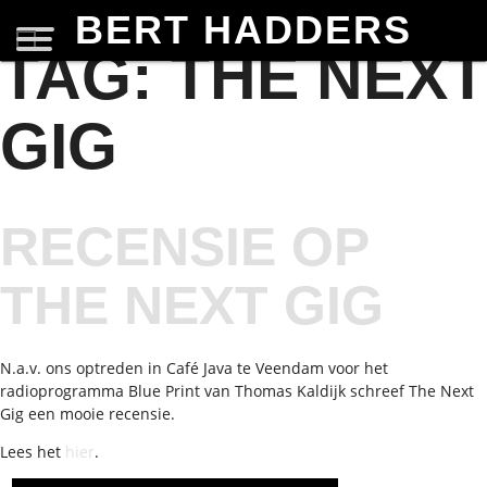
BERT HADDERS
TAG:
THE NEXT
GIG
RECENSIE OP
THE NEXT GIG
N.a.v. ons optreden in Café Java te Veendam voor het
radioprogramma Blue Print van Thomas Kaldijk schreef The Next
Gig een mooie recensie.
Lees het
hier
.