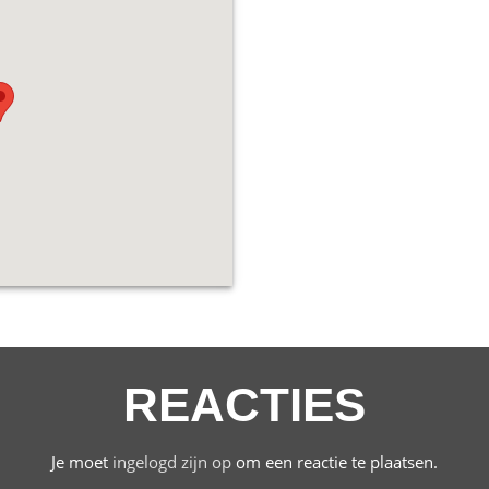
REACTIES
Je moet
ingelogd zijn op
om een reactie te plaatsen.