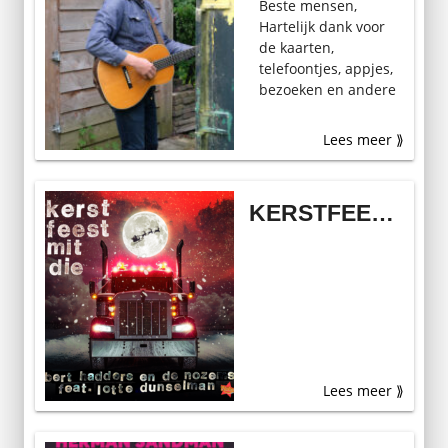
Beste mensen,
Hartelijk dank voor
de kaarten,
telefoontjes, appjes,
bezoeken en andere
blijken van
medeleven tijdens
Lees meer ⟫
mijn langdurige
verblijf in het
ziekenhuis en de
KERSTFEEST MIT DIE NU UIT
herstelperiode die
daarop op volgde.
Zoals het er nu
uitziet kan ik vanaf
eind augustus weer
het podium op.
Naast wat losse,
maar interessante
optredens maken
Lees meer ⟫
we eerst de tournee
met […]