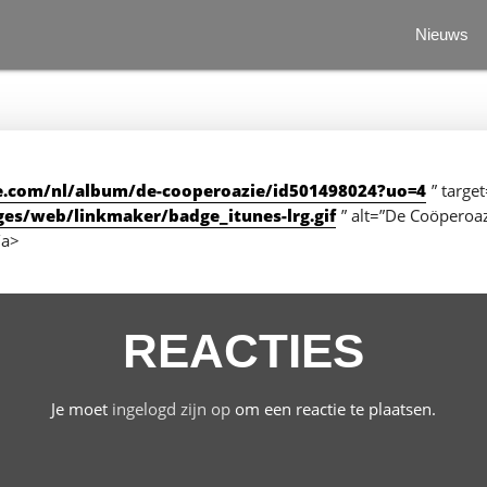
Nieuws
le.com/nl/album/de-cooperoazie/id501498024?uo=4
” targe
ges/web/linkmaker/badge_itunes-lrg.gif
” alt=”De Coöperoa
/a>
REACTIES
Je moet
ingelogd zijn op
om een reactie te plaatsen.