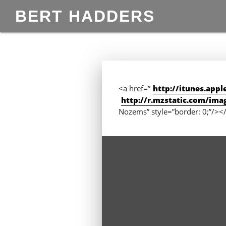
BERT HADDERS
<a href=”
http://itunes.app
http://r.mzstatic.com/ima
Nozems” style=”border: 0;”/><