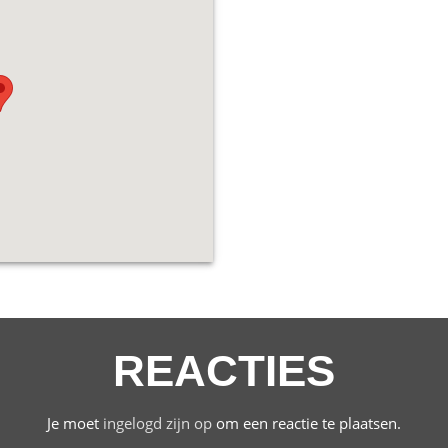
REACTIES
Je moet
ingelogd zijn op
om een reactie te plaatsen.