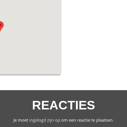
REACTIES
Je moet
ingelogd zijn op
om een reactie te plaatsen.