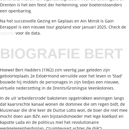
Drenten is het een feest der herkenning, voor boetenstoanders
een openbaring.
Na het succesvolle Gezing en Geplaas en Ain Minsk Is Gain
Eerappel is een nieuwe tour gepland voor januari 2025. Check de
agenda
voor de data.
BIOGRAFIE BERT
Hoewel Bert Hadders (1962) zo’n veertig jaar geleden zijn
geboorteplaats 2e Exloërmond verruilde voor het leven in ‘Stad’
bouwde hij middels de personages in zijn liedjes een nieuwe,
virtuele nederzetting in de Drents/Groningse Veenkolonies.
In de uit ‘arbeidersrode’ bakstenen opgetrokken woningen langs
dat kaarsrechte kanaal wonen de dominee die om regen bidt, de
kluizenaar die drie keer de Duitse Lotto won, de boer die niet mee
mocht doen aan BZV, een bijstandsmoeder met lege koelkast en
kapotte Lada en de politicus met het revolutionaire
werkgelegenheidsplan. (“ruimtevaart achter de dijk”).