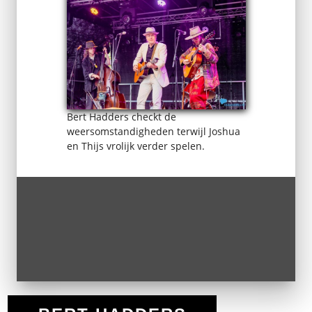
Bert Hadders checkt de
weersomstandigheden terwijl Joshua
en Thijs vrolijk verder spelen.