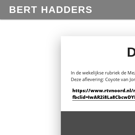
BERT HADDERS
In de wekelijkse rubriek de M
Deze aflevering: Coyote van Jon
https://www.rtvnoord.nl/n
fbclid=IwAR2i8La8Cbcw