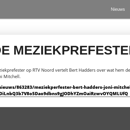
Nieuws
DE MEZIEKPREFESTE
eziekprefester op RTV Noord vertelt Bert Hadders over wat hem de
i Mitchell.
ieuws/863283/meziekperfester-bert-hadders-joni-mitchel
DYDiLnbQ3b7V8o5Dao9dbns9gJODhYZmOaiRzwvOYQMLUfQ