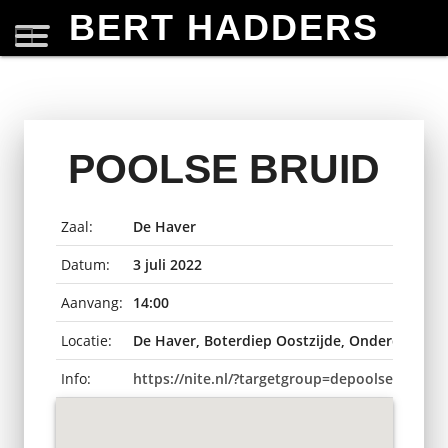
BERT HADDERS
POOLSE BRUID
Zaal:
De Haver
Datum:
3 juli 2022
Aanvang:
14:00
Locatie:
De Haver, Boterdiep Oostzijde, Onderdendam
Info:
https://nite.nl/?targetgroup=depoolsebruid-u