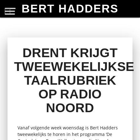
BERT HADDERS
DRENT KRIJGT
TWEEWEKELIJKSE
TAALRUBRIEK
OP RADIO
NOORD
Vanaf volgende week woensdag is Bert Hadders
tweewekelijks te horen in het programma ‘De