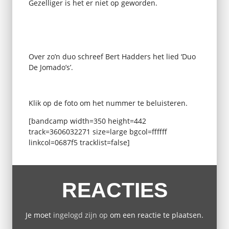
Gezelliger is het er niet op geworden.
Over zo’n duo schreef Bert Hadders het lied ‘Duo
De Jomado’s’.
Klik op de foto om het nummer te beluisteren.
[bandcamp width=350 height=442
track=3606032271 size=large bgcol=ffffff
linkcol=0687f5 tracklist=false]
REACTIES
Je moet
ingelogd zijn op
om een reactie te plaatsen.