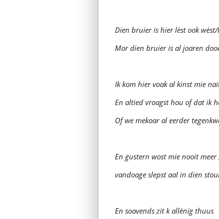
Dien bruier is hier lèst ook wèst/
Mor dien bruier is al joaren doo
Ik kom hier voak al kinst mie nai
En altied vroagst hou of dat ik h
Of we mekoar al eerder tegenk
En gustern wost mie nooit meer
vandoage slepst aal in dien stou
En soavends zit k allènig thuus