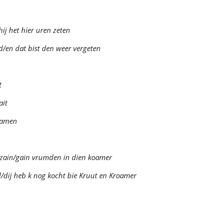
hij het hier uren zeten
d/en dat bist den weer vergeten
t
ait
wamen
 zain/gain vrumden in dien koamer
l/dij heb k nog kocht bie Kruut en Kroamer