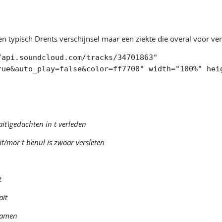
n typisch Drents verschijnsel maar een ziekte die overal voor ver
/api.soundcloud.com/tracks/34701863"
rue&auto_play=false&color=ff7700" width="100%" hei
nait\gedachten in t verleden
t/mor t benul is zwoar versleten
t
ait
wamen