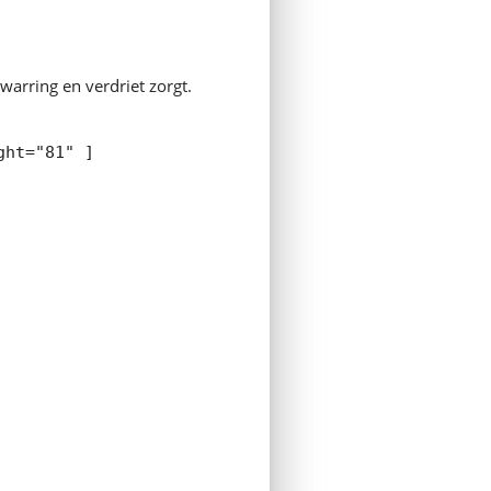
warring en verdriet zorgt.
ght="81" ]