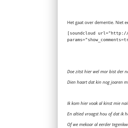
Het gaat over dementie. Niet ee
[soundcloud url="http:/
params="show_comments=t
Doe zitst hier wel mor bist der 
Dien haart dat kin nog joaren mi
Ik kom hier voak al kinst mie nai
En altied vroagst hou of dat ik h
Of we mekoar al eerder tegenk