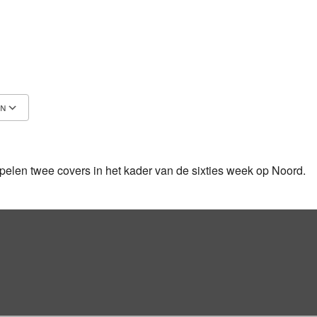
EN
Google Calendar
iCalendar
elen twee covers in het kader van de sixties week op Noord.