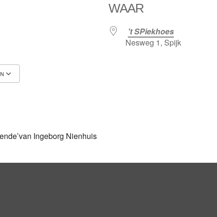
WAAR
't SPiekhoes
Nesweg 1, Spijk
EN
Google Calendar
iCalendar
gende’van Ingeborg Nienhuis