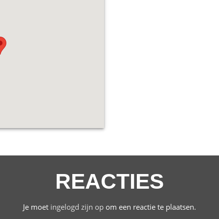
REACTIES
Je moet
ingelogd zijn op
om een reactie te plaatsen.