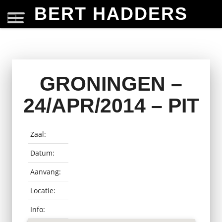
BERT HADDERS
GRONINGEN –
24/APR/2014 – PIT
Zaal:
Datum:
Aanvang:
Locatie:
Info: