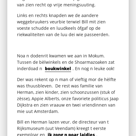
van zien recht op vrije meningsuuting.
Links en rechts knapden we de aandere
weggebruukers veurbie terwiel Bill mit zien
voeste schudde en luudkeels òfgaf op de
riekwaliteiten van de luu dei wie passeerden.
Noa n dodenrit kwamen we aan in Mokum.
Tussen de bèlwinkels en de Shoarmazoaken zat
inderdoad n
boukwinkel
. En nog n leuke ook!
Der was rekent op n man of vieftig mor de hèlfte
was thuusbleven. De rest was familie van
Herman, zien kinder, zien schoonzussen (stuk of
zèsse), Appie Alberts, onze favoriete politicus Jaap
Dijkstra en zien vraauw en twei vriendinnen van
mie uut Amsterdam.
Bill en Herman lazen veur. de directeur van t
Rijksmuseum (uut Veendam) kreegt t eerste
exemploar en
ik zong n poar laidjes
.