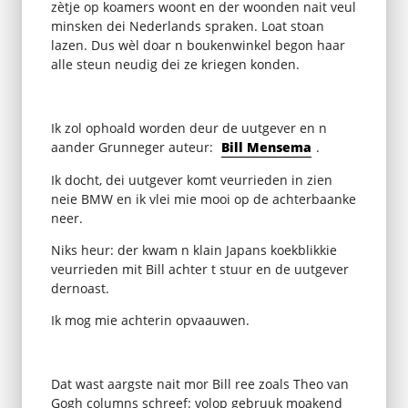
zètje op koamers woont en der woonden nait veul
minsken dei Nederlands spraken. Loat stoan
lazen. Dus wèl doar n boukenwinkel begon haar
alle steun neudig dei ze kriegen konden.
Ik zol ophoald worden deur de uutgever en n
aander Grunneger auteur:
Bill Mensema
.
Ik docht, dei uutgever komt veurrieden in zien
neie BMW en ik vlei mie mooi op de achterbaanke
neer.
Niks heur: der kwam n klain Japans koekblikkie
veurrieden mit Bill achter t stuur en de uutgever
dernoast.
Ik mog mie achterin opvaauwen.
Dat wast aargste nait mor Bill ree zoals Theo van
Gogh columns schreef: volop gebruuk moakend