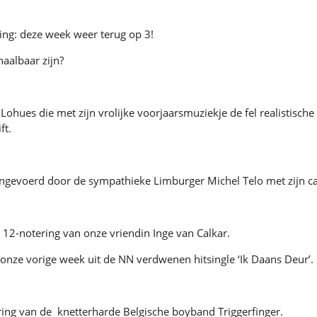
ing: deze week weer terug op 3!
aalbaar zijn?
n Lohues die met zijn vrolijke voorjaarsmuziekje de fel realistis
ft.
angevoerd door de sympathieke Limburger Michel Telo met zijn car
2-notering van onze vriendin Inge van Calkar.
p onze vorige week uit de NN verdwenen hitsingle ‘Ik Daans Deur’.
ring van de knetterharde Belgische boyband Triggerfinger.