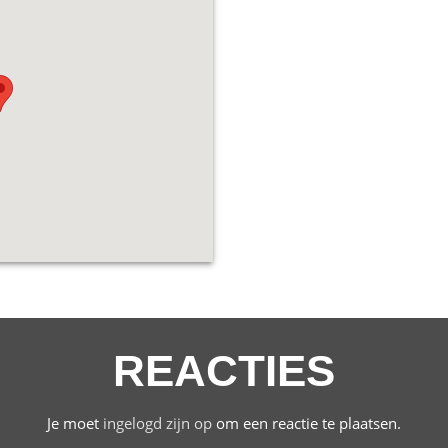
REACTIES
Je moet
ingelogd zijn op
om een reactie te plaatsen.