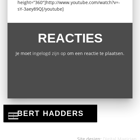
height=”360″]http://www.youtube.com/watch?v=-
sY-3aey89Q[/youtube]
REACTIES
Je moet
ingelogd zijn op
om een reactie te plaatsen.
Site design:
Digital Magician