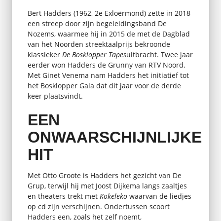
Bert Hadders (1962, 2e Exloërmond) zette in 2018
een streep door zijn begeleidingsband De
Nozems, waarmee hij in 2015 de met de Dagblad
van het Noorden streektaalprijs bekroonde
klassieker
De Bosklopper Tapes
uitbracht. Twee jaar
eerder won Hadders de Grunny van RTV Noord.
Met Ginet Venema nam Hadders het initiatief tot
het Bosklopper Gala dat dit jaar voor de derde
keer plaatsvindt.
EEN
ONWAARSCHIJNLIJKE
HIT
Met Otto Groote is Hadders het gezicht van De
Grup, terwijl hij met Joost Dijkema langs zaaltjes
en theaters trekt met
Kokeleko
waarvan de liedjes
op cd zijn verschijnen. Ondertussen scoort
Hadders een, zoals het zelf noemt,