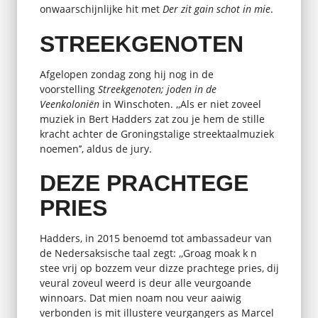
onwaarschijnlijke hit met
Der zit gain schot in mie
.
STREEKGENOTEN
Afgelopen zondag zong hij nog in de
voorstelling
Streekgenoten; joden in de
Veenkoloniën
in Winschoten. ,,Als er niet zoveel
muziek in Bert Hadders zat zou je hem de stille
kracht achter de Groningstalige streektaalmuziek
noemen’’, aldus de jury.
DEZE PRACHTEGE
PRIES
Hadders, in 2015 benoemd tot ambassadeur van
de Nedersaksische taal zegt: ,,Groag moak k n
stee vrij op bozzem veur dizze prachtege pries, dij
veural zoveul weerd is deur alle veurgoande
winnoars. Dat mien noam nou veur aaiwig
verbonden is mit illustere veurgangers as Marcel