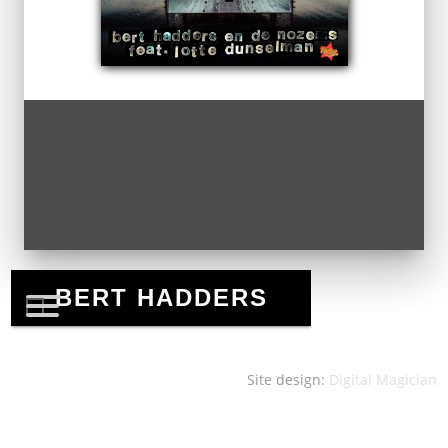
Site design:
Digital Magician