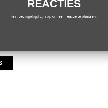
REACTIES
Je moet
ingelogd zijn op
om een reactie te plaatsen.