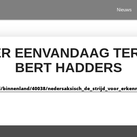
Nieuws
IER EENVANDAAG TE
BERT HADDERS
/binnenland/40038/nedersaksisch_de_strijd_voor_erken