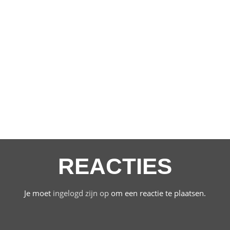
REACTIES
Je moet
ingelogd zijn op
om een reactie te plaatsen.