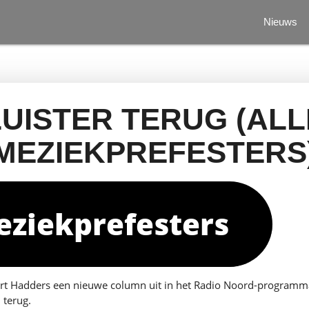
Nieuws
LUISTER TERUG (ALL
MEZIEKPREFESTERS
eziekprefesters
rt Hadders een nieuwe column uit in het Radio Noord-programma
n terug.