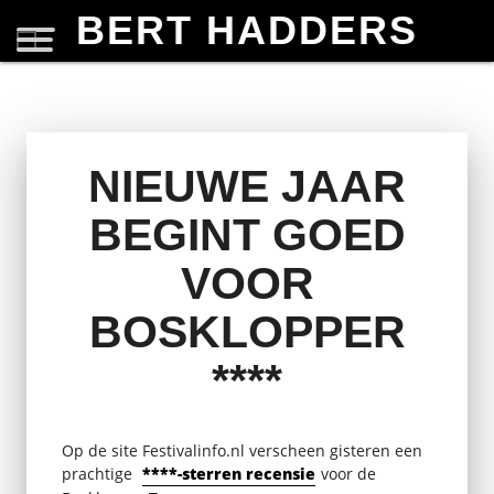
BERT HADDERS
NIEUWE JAAR
BEGINT GOED
VOOR
BOSKLOPPER
****
Op de site Festivalinfo.nl verscheen gisteren een
prachtige
****-sterren recensie
voor de