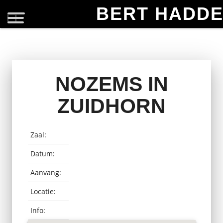
BERT HADD
NOZEMS IN
ZUIDHORN
Zaal:
Datum:
Aanvang:
Locatie:
Info: