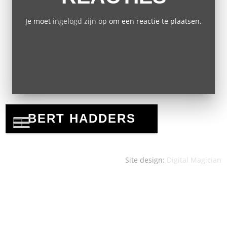
Je moet
ingelogd zijn op
om een reactie te plaatsen.
Site design:
Digital Magician