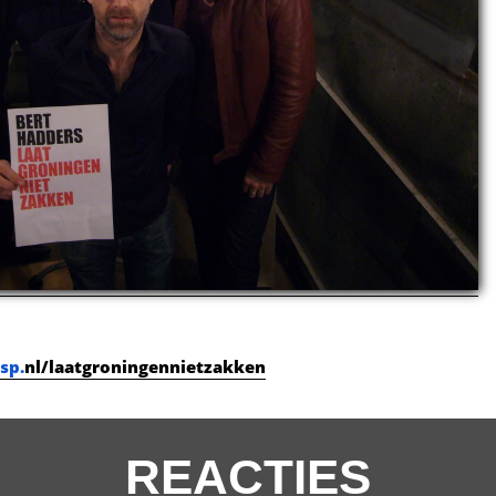
sp.
nl/laatgroningennietzakken
REACTIES