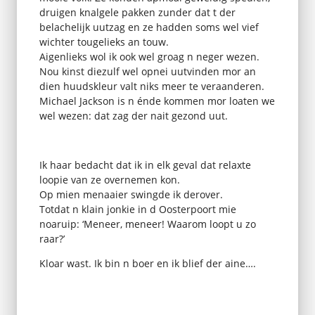
druigen knalgele pakken zunder dat t der
belachelijk uutzag en ze hadden soms wel vief
wichter tougelieks an touw.
Aigenlieks wol ik ook wel groag n neger wezen.
Nou kinst diezulf wel opnei uutvinden mor an
dien huudskleur valt niks meer te veraanderen.
Michael Jackson is n énde kommen mor loaten we
wel wezen: dat zag der nait gezond uut.
Ik haar bedacht dat ik in elk geval dat relaxte
loopie van ze overnemen kon.
Op mien menaaier swingde ik derover.
Totdat n klain jonkie in d Oosterpoort mie
noaruip: ‘Meneer, meneer! Waarom loopt u zo
raar?’
Kloar wast. Ik bin n boer en ik blief der aine….