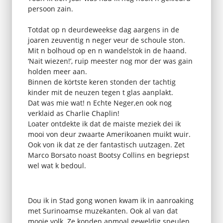
persoon zain.
Totdat op n deurdeweekse dag aargens in de
joaren zeuventig n neger veur de schoule ston.
Mit n bolhoud op en n wandelstok in de haand.
‘Nait wiezen!’, ruip meester nog mor der was gain
holden meer aan.
Binnen de körtste keren stonden der tachtig
kinder mit de neuzen tegen t glas aanplakt.
Dat was mie wat! n Echte Neger,en ook nog
verklaid as Charlie Chaplin!
Loater ontdekte ik dat de maiste meziek dei ik
mooi von deur zwaarte Amerikoanen muikt wuir.
Ook von ik dat ze der fantastisch uutzagen. Zet
Marco Borsato noast Bootsy Collins en begriepst
wel wat k bedoul.
Dou ik in Stad gong wonen kwam ik in aanroaking
met Surinoamse muzekanten. Ook al van dat
mooie volk. Ze konden apmoal geweldig speulen,