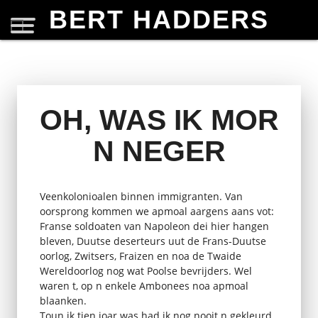
BERT HADDERS
OH, WAS IK MOR
N NEGER
Veenkolonioalen binnen immigranten. Van
oorsprong kommen we apmoal aargens aans vot:
Franse soldoaten van Napoleon dei hier hangen
bleven, Duutse deserteurs uut de Frans-Duutse
oorlog, Zwitsers, Fraizen en noa de Twaide
Wereldoorlog nog wat Poolse bevrijders. Wel
waren t, op n enkele Ambonees noa apmoal
blaanken.
Toun ik tien joar was had ik nog nooit n gekleurd