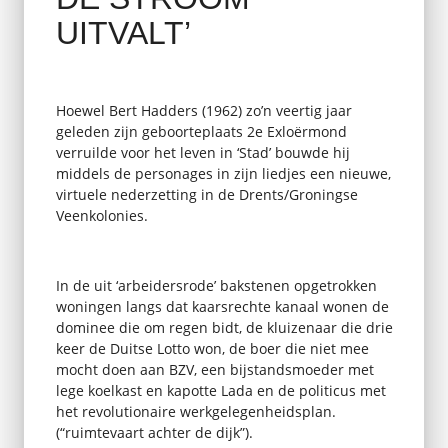
UITVALT’
Hoewel Bert Hadders (1962) zo’n veertig jaar
geleden zijn geboorteplaats 2e Exloërmond
verruilde voor het leven in ‘Stad’ bouwde hij
middels de personages in zijn liedjes een nieuwe,
virtuele nederzetting in de Drents/Groningse
Veenkolonies.
In de uit ‘arbeidersrode’ bakstenen opgetrokken
woningen langs dat kaarsrechte kanaal wonen de
dominee die om regen bidt, de kluizenaar die drie
keer de Duitse Lotto won, de boer die niet mee
mocht doen aan BZV, een bijstandsmoeder met
lege koelkast en kapotte Lada en de politicus met
het revolutionaire werkgelegenheidsplan.
(“ruimtevaart achter de dijk”).