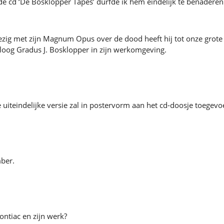
 cd ‘De Bosklopper Tapes’ durfde ik hem eindelijk te benaderen
zig met zijn Magnum Opus over de dood heeft hij tot onze grote 
loog Gradus J. Bosklopper in zijn werkomgeving.
 uiteindelijke versie zal in postervorm aan het cd-doosje toegev
mber.
ontiac en zijn werk?