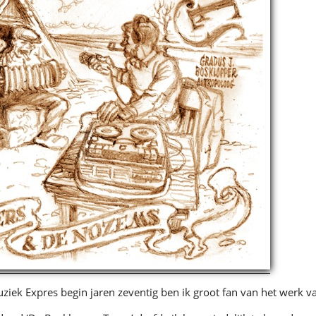
uziek Expres begin jaren zeventig ben ik groot fan van het werk v