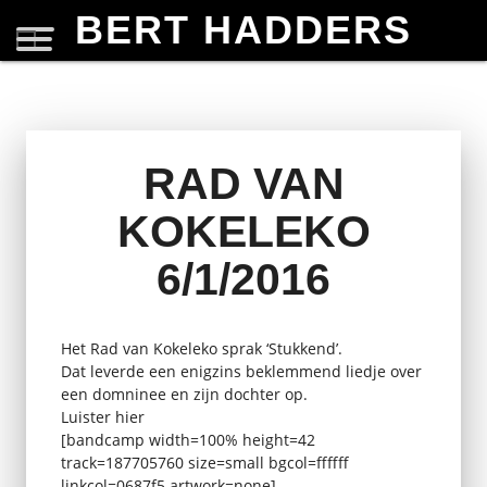
BERT HADDERS
RAD VAN
KOKELEKO
6/1/2016
Het Rad van Kokeleko sprak ‘Stukkend’.
Dat leverde een enigzins beklemmend liedje over
een domninee en zijn dochter op.
Luister hier
[bandcamp width=100% height=42
track=187705760 size=small bgcol=ffffff
linkcol=0687f5 artwork=none]