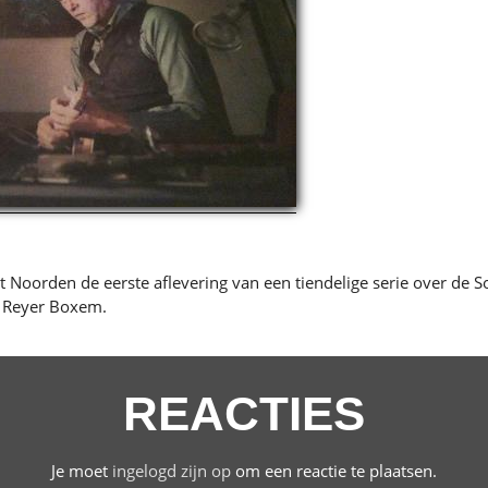
 Noorden de eerste aflevering van een tiendelige serie over de So
n Reyer Boxem.
REACTIES
Je moet
ingelogd zijn op
om een reactie te plaatsen.