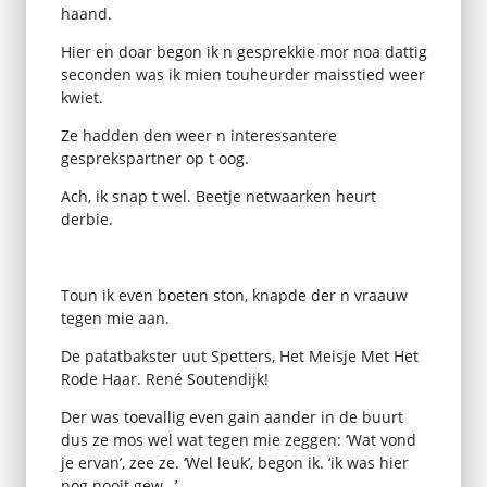
haand.
Hier en doar begon ik n gesprekkie mor noa dattig
seconden was ik mien touheurder maisstied weer
kwiet.
Ze hadden den weer n interessantere
gesprekspartner op t oog.
Ach, ik snap t wel. Beetje netwaarken heurt
derbie.
Toun ik even boeten ston, knapde der n vraauw
tegen mie aan.
De patatbakster uut Spetters, Het Meisje Met Het
Rode Haar. René Soutendijk!
Der was toevallig even gain aander in de buurt
dus ze mos wel wat tegen mie zeggen: ‘Wat vond
je ervan’, zee ze. ‘Wel leuk’, begon ik. ‘ik was hier
nog nooit gew…’