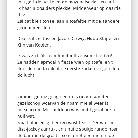
meugelk de aaske en de mayonaisevlekken uut.
Ik haar n doalders plekkie. Middenveur op daarde
riege.
Zai zat bie t toneel aan n toafeltje mit de aandere
genomineerden.
Doar zat ze: tussen Jacob Derwig, Huub Stapel en
Kim van Kooten.
Ik was zo tröts as n hond mit zeuven steerten!
Ze hadden apmoal n flesse wien op toafel en t
duurde nait laank of de eerste körken vlogen deur
de lucht
Jammer genog gong dei pries noar n aander
gezelschop woarvan de noam mie al weer is
ontschoten. Mor mitdoun was in dit geval ook al
huil wat.
Noa t officieel gebeuren wast feest. Der wuir n
disc-jockey aanrukt en t huile spultje runde noar
de bar mit de groatis consumptiebonnen in de