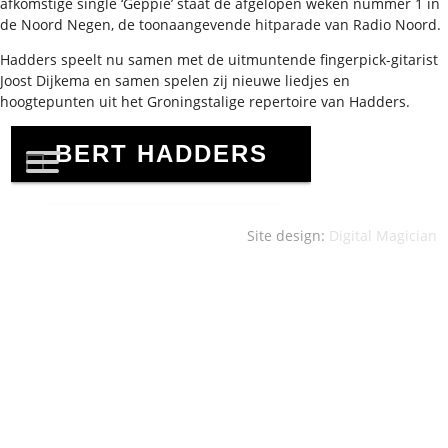
afkomstige single ‘Geppie’ staat de afgelopen weken nummer 1 in
de Noord Negen, de toonaangevende hitparade van Radio Noord.
Hadders speelt nu samen met de uitmuntende fingerpick-gitarist
Joost Dijkema en samen spelen zij nieuwe liedjes en
hoogtepunten uit het Groningstalige repertoire van Hadders.
Site design:
Digital Magician