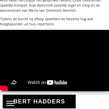
Alice Faber verzorgde het gesproken woord, Libbe Ooosteman
speelde trompet, Anja Wanrnink speelde orgel en zong en de
danseressen van Merle van Dortmont dansten.
Tijdens de borrel na afloop speelden de Nozems nog wat
hoogtepunten uit hun repertoire.