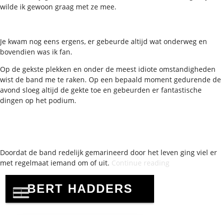
wilde ik gewoon graag met ze mee.
Je kwam nog eens ergens, er gebeurde altijd wat onderweg en
bovendien was ik fan.
Op de gekste plekken en onder de meest idiote omstandigheden
wist de band me te raken. Op een bepaald moment gedurende de
avond sloeg altijd de gekte toe en gebeurden er fantastische
dingen op het podium.
Doordat de band redelijk gemarineerd door het leven ging viel er
“De
met regelmaat iemand om of uit.
Continue reading
Nozems
adviseren:
Cochon
Bleu,
not