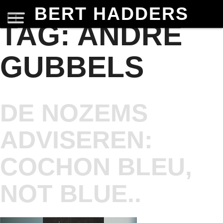
BERT HADDERS
TAG:
ANDRE
GUBBELS
DE NOZEMS
ADVISEREN:
COCHON BLEU,
NOT BLUE..