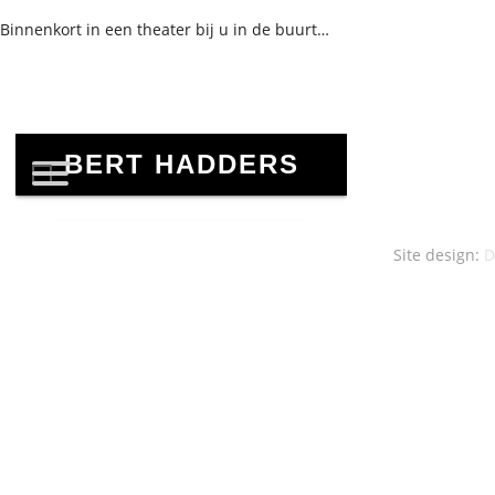
Binnenkort in een theater bij u in de buurt…
Site design:
D