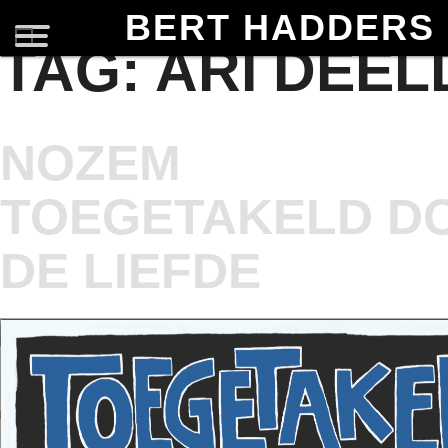
BERT HADDERS
TAG:
ARI DEEL
NOZEM
TOEGETAKELD D
DE LIEFDE