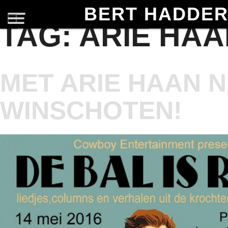
BERT HADDE
TAG:
ARIE HAA
MET ARIE HAAN 
WINSCHOTEN!