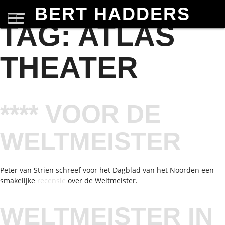
BERT HADDERS
TAG:
ATLAS
THEATER
**** VOOR DE
WELTMEISTER
Peter van Strien schreef voor het Dagblad van het Noorden een
smakelijke
recensie
over de Weltmeister.
WELTMEISTER IN