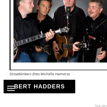
Stroatklinkers (foto Michelle Hamstra)
Site de