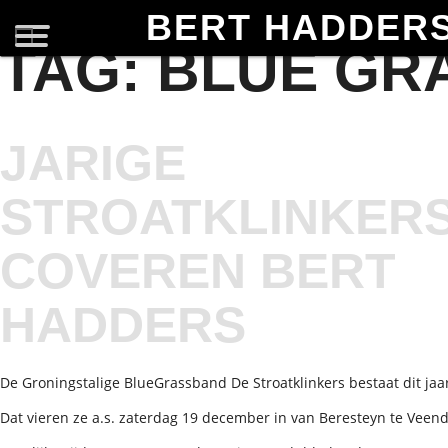
BERT HADDER
TAG:
BLUE GR
JARIGE
STROATKLINKER
COVEREN BERT
HADDERS
De Groningstalige BlueGrassband De Stroatklinkers bestaat dit jaar
Dat vieren ze a.s. zaterdag 19 december in van Beresteyn te Veen