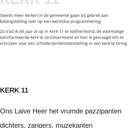
toenman,
aargens
Steeds meer kerken in de gemeente gaan bij gebrek aan
in
belangstelling over op een wereldse programmering.
de
Zo trad ik dit jaar al op in Kerk 11 te Valthermond, de voormalige
joaren
Gereformeerde kerk te 2e Exloermond en ben ik gevraagd iets te
zestig”
schrijven voor een schilderijententoonstelling in een kerk te Oring.
KERK 11
Ons Laive Heer het vrumde pazzipanten
dichters, zangers, muzekanten