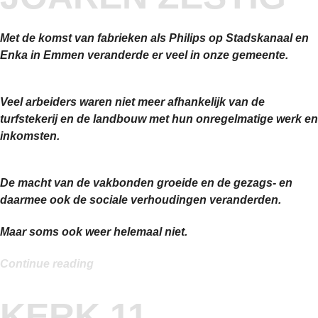
Met de komst van fabrieken als Philips op Stadskanaal en
Enka in Emmen veranderde er veel in onze gemeente.
Veel arbeiders waren niet meer afhankelijk van de
turfstekerij en de landbouw met hun onregelmatige werk en
inkomsten.
De macht van de vakbonden groeide en de gezags- en
daarmee ook de sociale verhoudingen veranderden.
Maar soms ook weer helemaal niet.
“Vraauw
Continue reading
Soelman
en
KERK 11
heur