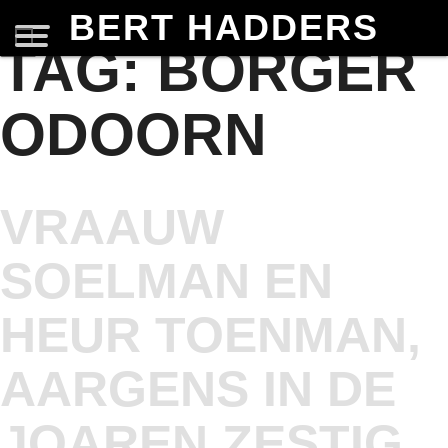
BERT HADDERS
TAG:
BORGER
ODOORN
VRAAUW
SOELMAN EN
HEUR TOENMAN,
AARGENS IN DE
JOAREN ZESTIG