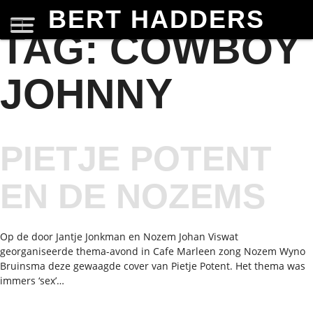
BERT HADDERS
TAG:
COWBOY
JOHNNY
PIETJE POTENT
EN DE NOZEMS
Op de door Jantje Jonkman en Nozem Johan Viswat
georganiseerde thema-avond in Cafe Marleen zong Nozem Wyno
Bruinsma deze gewaagde cover van Pietje Potent. Het thema was
immers ‘sex’…