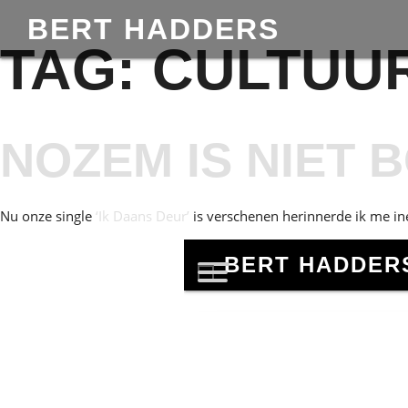
BERT HADDERS
TAG:
CULTUU
NOZEM IS NIET 
Nu onze single
‘Ik Daans Deur’
is verschenen herinnerde ik me i