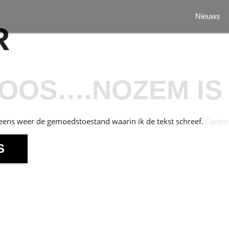
Nieuws
R
BOOS….NOZEM IS
neens weer de gemoedstoestand waarin ik de tekst schreef.
Contin